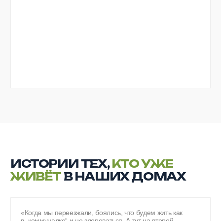
ДАВАЙТЕ ПОДБЕРЕМ
КВАРТИРУ, КОТОРАЯ
ПОДОЙДЕТ ИМЕННО ВАМ!
Оставьте заявку и наш менеджер расскажет
о выгодных предложениях
+7
Я согласен(а) с
Политикой конфиденциальности
Я даю согласие на
обработку персональных данных
Подобрать квартиру