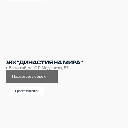
ИПОТЕКА
Уникальные ипотечные программы
и специальные условия от ведущих
банков — только для наших клиентов
Подробнее →
РАССРОЧКА
Программы рассрочки
с первоначальным взносом и удобным
ежемесячным графиком
Подробнее →
МАТЕРИНСКИЙ КАПИТАЛ
С нами есть возможность использовать
материнский капитал в качестве