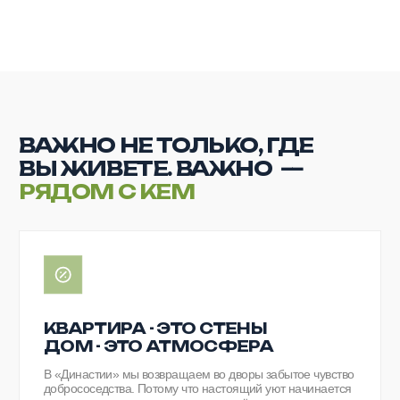
Евгений Гречко,
ЖК «Династия»
«После переезда стало гораздо проще планировать
день. До нужных мест удобно добираться, во дворе
тихо, парковка не превращается в ежедневный квест.
Особенно нравится, что дом выглядит аккуратно и
внутри, и снаружи. Видно, что о пространстве здесь
действительно думают».
Алексей Крылов, ЖК
«Династия»
«Для меня было важно, чтобы в доме было спокойно и
безопасно. В “Династии” это ощущается с первых
недель: ухоженный двор, понятные подъезды,
приятные соседи. Вечером возвращаешься домой и
правда отдыхаешь. Сейчас понимаю, что с выбором мы
не ошиблись».
Ирина Савельева,
ЖК «Династия»
Хочу выразить благодарность УК, за вид из окна) таких
красивых дворов, как у нас нет нигде. А за организацию
праздников отдельное спасибо! Успехов вам
и процветания!