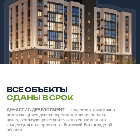
+7-961-082-32-32
Служба комфорта
+7-961-680-11-11
Отдел маркетинга
dinastiya-volzhsky@yandex.ru
Работа в Династии
annaHR-megastroi10@yandex.ru
Отдел закупок
usi34@yandex.ru
Мы в социальных сетях
Политика конфиденциальности
Согласие на обработку персональных данных
Разработка сайта