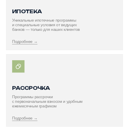
ВАЖНО НЕ ТОЛЬКО, ГДЕ
ВЫ ЖИВЕТЕ. ВАЖНО —
РЯДОМ С КЕМ
КВАРТИРА - ЭТО СТЕНЫ
ДОМ - ЭТО АТМОСФЕРА
В «Династии» мы возвращаем во дворы забытое чувство
добрососедства. Потому что настоящий уют начинается
не только внутри квартиры, но и за её пределами:
в ухоженном дворе, в улыбке соседа и в празднике,
который проходит под вашими окнами