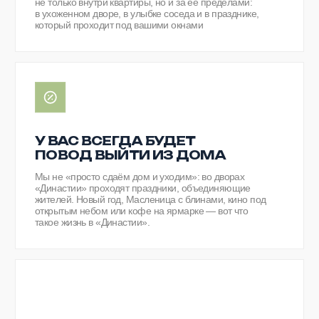
GreenLady,
ЖК «Династия»
Лучший Ж К Волжского: тёплые квартиры, отличная
шумоизоляция, удобный двор и много парковок.
Летом — зелено и ухоженно.
УК всегда на связи, доброжелательны и внимательны
с первого дня. ЖК «Династия» — безусловно, лучший
застройщик города.
Алиса С.,
ЖК «Династия»
«Мы выбирали квартиру в первую очередь из-за
района, но в итоге больше всего полюбили сам дом.
Здесь спокойно, чисто и как-то по-семейному. Соседи
здороваются, дети быстро нашли компанию во дворе, а
мы наконец почувствовали, что переехали не просто в
квартиру, а в свое место».
Семья Морозовых,
ЖК «Династия»