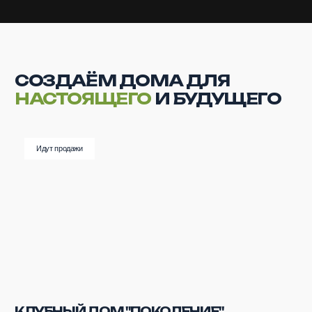
Старт продаж
ЖК "ДИНАСТИЯ ПАРКОВЫЙ"
г. Волжский, ул. имени Генерала Карбышева, 38
Подробнее
Проект завершен
ЖК “ДИНАСТИЯ НА МИРА”
г. Волжский, ул. С.Р. Медведева, 57
Посмотреть объект