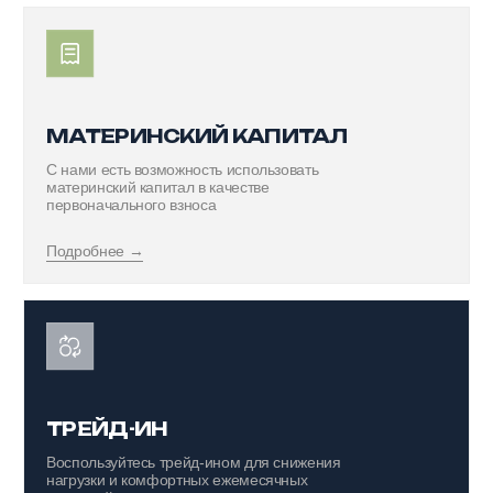
У ВАС ВСЕГДА БУДЕТ
ПОВОД ВЫЙТИ ИЗ ДОМА
Мы не «просто сдаём дом и уходим»: во дворах
«Династии» проходят праздники, объединяющие
жителей. Новый год, Масленица с блинами, кино под
открытым небом или кофе на ярмарке — вот что
такое жизнь в «Династии».